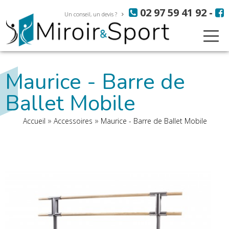
Aller
Panneau de gestion des cookies
02 97 59 41 92
-
au
Un conseil, un devis ?
contenu
principal
Maurice - Barre de
Ballet Mobile
Fil
Accueil
Accessoires
Maurice - Barre de Ballet Mobile
d'Ariane