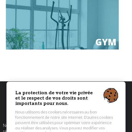
GYM
La protection de votre vie privée
et le respect de vos droits sont
importants pour nous.
Nous utilisons des cookies nécessaires au bon
fonctionnement de notre site internet. D’autres cookies
peuvent être utilisées pour optimiser votre expérience
Nos miroirs grand format de haute qualité ont été étudiés pour
ou réaliser des analyses. Vous pouvez modifier vos
répondre à vos exigences. Intervention professionnelle et rapide