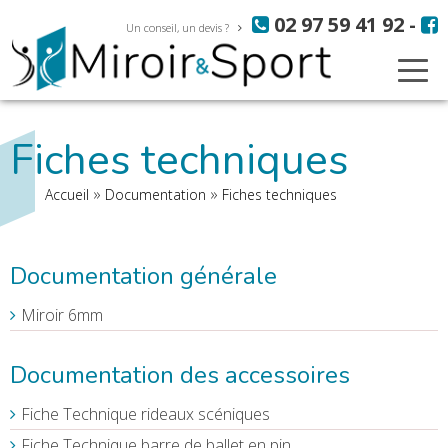
Aller
Panneau de gestion des cookies
02 97 59 41 92
-
au
Un conseil, un devis ?
contenu
principal
Fiches techniques
Fil
Accueil
Documentation
Fiches techniques
d'Ariane
Documentation générale
Miroir 6mm
Documentation des accessoires
Fiche Technique rideaux scéniques
Fiche Technique barre de ballet en pin