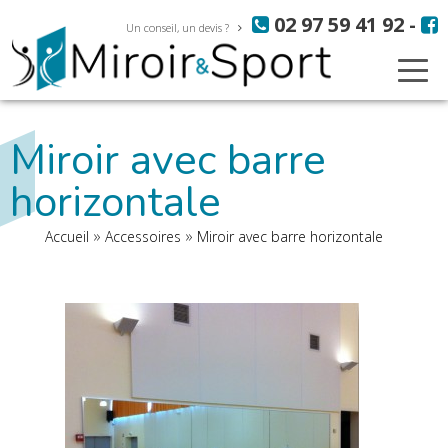
Aller
Panneau de gestion des cookies
02 97 59 41 92
-
au
Un conseil, un devis ?
contenu
principal
Miroir avec barre
horizontale
Fil
Accueil
Accessoires
Miroir avec barre horizontale
d'Ariane