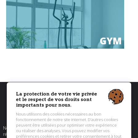
GYM
La protection de votre vie privée
et le respect de vos droits sont
importants pour nous.
Nous utilisons des cookies nécessaires au bon
fonctionnement de notre site internet. D’autres cookies
peuvent être utilisées pour optimiser votre expérience
Nos miroirs grand format de haute qualité ont été étudiés pour
ou réaliser des analyses. Vous pouvez modifier vos
répondre à vos exigences. Intervention professionnelle et rapide
préférences cookies et retirer votre consentement à tout