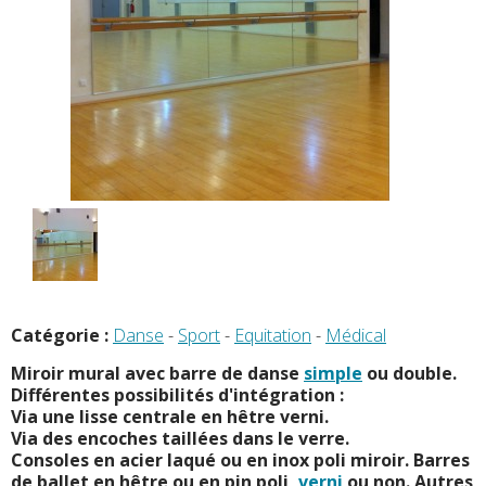
Catégorie :
Danse
-
Sport
-
Equitation
-
Médical
Miroir mural avec barre de danse
simple
ou double.
Différentes possibilités
d'intégration :
Via une lisse centrale en hêtre verni.
Via des encoches taillées dans le verre.
Consoles en acier laqué ou en inox poli
miroir. Barres
de ballet en hêtre ou en pin
poli,
verni
ou non. Autres