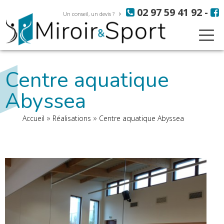
Aller
Panneau de gestion des cookies
02 97 59 41 92
-
au
Un conseil, un devis ?
contenu
principal
Centre aquatique
Abyssea
Fil
Accueil
Réalisations
Centre aquatique Abyssea
d'Ariane