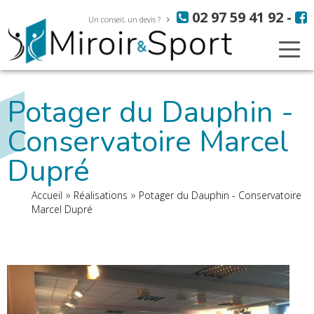
Aller
Panneau de gestion des cookies
02 97 59 41 92
-
au
Un conseil, un devis ?
contenu
principal
Potager du Dauphin -
Conservatoire Marcel
Dupré
Fil
Accueil
Réalisations
Potager du Dauphin - Conservatoire
d'Ariane
Marcel Dupré